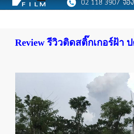
Review รีวิวติดสติ๊กเกอร์ฝ้