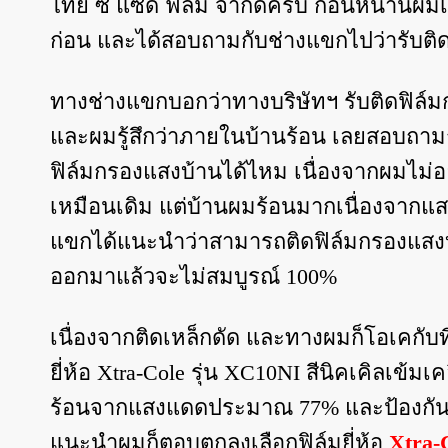
ไทย ซี แซด ฟิล์ม จำกัดครับ ก่อนหน้านี้
ก่อน และได้สอบถามกับช่างแขกไปว่ารับติ
ทางช่างแขกบอกว่าทางบริษัทฯ รับติดฟิล์มก
และผมรู้สึกว่าภายในบ้านร้อน เลยสอบถามก
ฟิล์มกรองแสงบ้านได้ไหม เนื่องจากผมไม
เหมือนเดิม แต่บ้านผมร้อนมากเนื่องจาก
แขกได้แนะนำว่าสามารถติดฟิล์มกรองแสงบ้า
ออกมาแล้วจะไม่สมบูรณ์ 100%
เนื่องจากติดเหล็กดัด และทางผมก็โอเคกับ
ยี่ห้อ Xtra-Cole รุ่น XC10NI สีนิคเคิลเข้ม
ร้อนจากแสงแดดประมาณ 77% และป้องกันรังสี
แนะนำผมก็ตอบตกลงเลือกฟิล์มยี่ห้อ
Xtra-