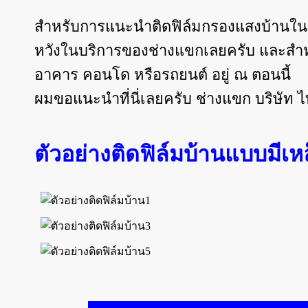
สำหรับการแนะนำติดฟิล์มกรองแสงบ้านในครั้
หวังในบริการของช่างแขกเลยครับ และสำห
อาคาร คอนโด หรือรถยนต์ อยู่ ณ ตอนนี้
ผมขอแนะนำที่นี่เลยครับ ช่างแขก บริษัท ไ
ตัวอย่างติดฟิล์มบ้านแบบมีเห